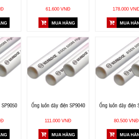
NĐ
61.600 VNĐ
178.000 VN
ÀNG
MUA HÀNG
MUA HÀ
n SP9050
Ống luồn dây điện SP9040
Ống luồn dây điện
NĐ
111.000 VNĐ
80.500 VNĐ
ÀNG
MUA HÀNG
MUA HÀ