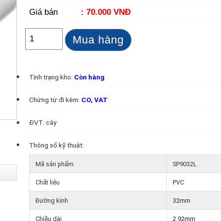
Giá bán
: 70.000 VNĐ
Mua hàng
Tình trạng kho:
Còn hàng
Chứng từ đi kèm:
CO, VAT
ĐVT: cây
Thông số kỹ thuật:
Mã sản phẩm
SP9032L
Chất liệu
PVC
Đường kính
32mm
Chiều dài
2.92mm