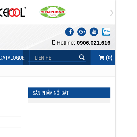
Hotline:
0906.021.616
CATALOGUE
LIÊN HỆ
(
0
)
SẢN PHẨM NỔI BẬT