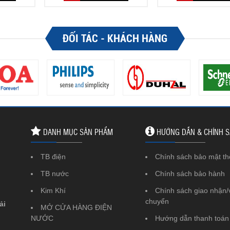
ĐỐI TÁC - KHÁCH HÀNG
DANH MỤC SẢN PHẨM
HƯỚNG DẪN & CHÍNH 
TB điện
Chính sách bảo mật th
TB nước
Chính sách bảo hành
Kim Khí
Chính sách giao nhận/
chuyển
ải
MỞ CỬA HÀNG ĐIỆN
NƯỚC
Hướng dẫn thanh toán