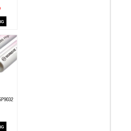
Đ
NG
 SP9032
NG