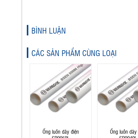
BÌNH LUẬN
CÁC SẢN PHẨM CÙNG LOẠI
Ống luồn dây điện
Ống luồn dây 
SP9050L
SP9040L