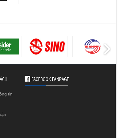
SÁCH
FACEBOOK FANPAGE
ông tin
vận