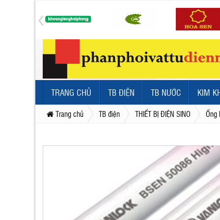
TRANG CHỦ
TB ĐIỆN
TB NƯỚC
KIM K
Trang chủ
TB điện
THIẾT BỊ ĐIỆN SINO
Ống 