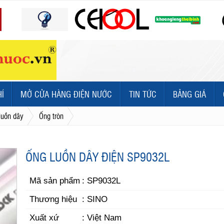
HÍ
MỞ CỬA HÀNG ĐIỆN NƯỚC
TIN TỨC
BẢNG GIÁ
luồn dây
Ống tròn
ỐNG LUỒN DÂY ĐIỆN SP9032L
Mã sản phẩm
: SP9032L
Thương hiệu
: SINO
Xuất xứ
: Việt Nam