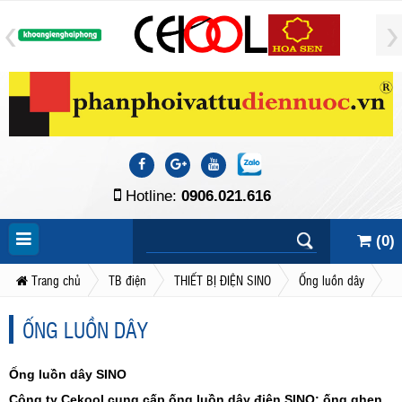
Hotline:
0906.021.616
(
0
)
Trang chủ
TB điện
THIẾT BỊ ĐIỆN SINO
Ống luồn dây
ỐNG LUỒN DÂY
Ống luồn dây SINO
Công ty Cekool cung cấp ống luồn dây điện SINO: ống ghen