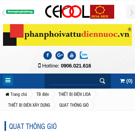
Hotline:
0906.021.616
(
0
)
Trang chủ
TB điện
THIẾT BỊ ĐIỆN LIOA
THIẾT BỊ ĐIỆN XÂY DỰNG
QUẠT THÔNG GIÓ
QUẠT THÔNG GIÓ