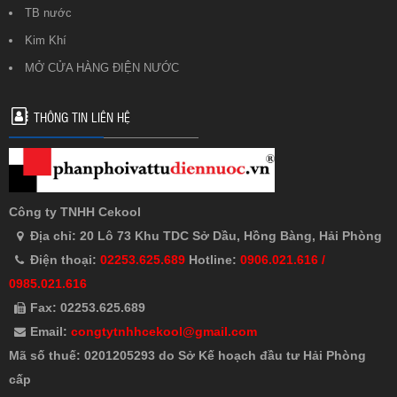
TB nước
Kim Khí
MỞ CỬA HÀNG ĐIỆN NƯỚC
THÔNG TIN LIÊN HỆ
Công ty TNHH Cekool
Địa chỉ: 20 Lô 73 Khu TDC Sở Dầu, Hồng Bàng, Hải Phòng
Điện thoại:
02253.625.689
Hotline:
0906.021.616 /
0985.021.616
Fax: 02253.625.689
Email:
congtytnhhcekool@gmail.com
Mã số thuế: 0201205293 do Sở Kế hoạch đầu tư Hải Phòng
cấp