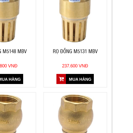
G M5148 MBV
RỌ ĐỒNG M5131 MBV
.800 VNĐ
237.600 VNĐ
UA HÀNG
MUA HÀNG