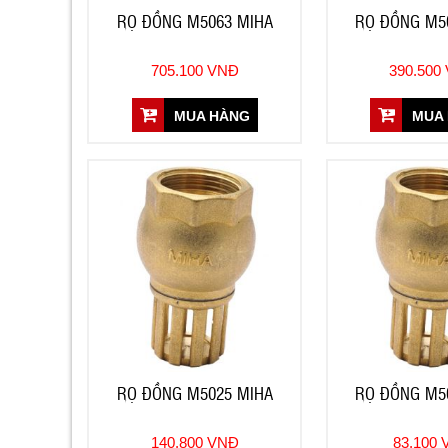
RỌ ĐỒNG M5063 MIHA
RỌ ĐỒNG M5
705.100 VNĐ
390.500
MUA HÀNG
MUA
RỌ ĐỒNG M5025 MIHA
RỌ ĐỒNG M5
140.800 VNĐ
83.100