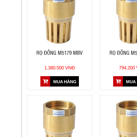
RỌ ĐỒNG M5179 MBV
RỌ ĐỒNG M5
1.380.500 VNĐ
794.200
MUA HÀNG
MUA