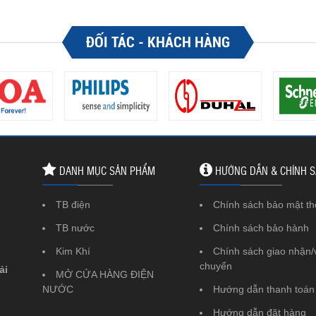
ĐỐI TÁC - KHÁCH HÀNG
DANH MỤC SẢN PHẨM
HƯỚNG DẪN & CHÍNH 
TB điện
Chính sách bảo mật th
TB nước
Chính sách bảo hành
Kim Khí
Chính sách giao nhận/
chuyển
ải
MỞ CỬA HÀNG ĐIỆN
NƯỚC
Hướng dẫn thanh toán
Hướng dẫn đặt hàng