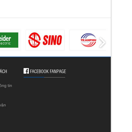
SÁCH
FACEBOOK FANPAGE
ông tin
vận