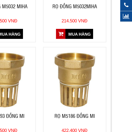
 M5032 MIHA
RỌ ĐỒNG M5032MIHA
.500 VNĐ
214.500 VNĐ
UA HÀNG
MUA HÀNG
93 ĐỒNG MI
RỌ M5186 ĐỒNG MI
.500 VNĐ
422.400 VNĐ