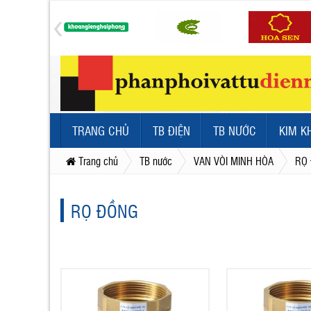
TRANG CHỦ
TB ĐIỆN
TB NƯỚC
KIM K
Trang chủ
TB nước
VAN VÒI MINH HÒA
RỌ
RỌ ĐỒNG