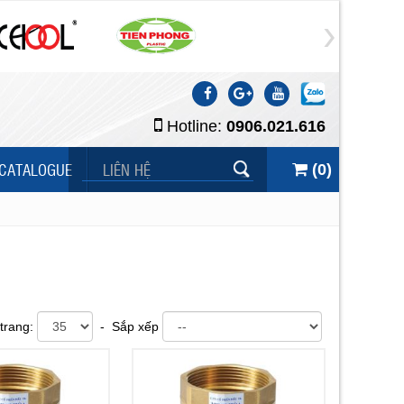
Hotline:
0906.021.616
CATALOGUE
LIÊN HỆ
(
0
)
trang:
- Sắp xếp