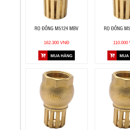
RỌ ĐỒNG M5124 MBV
RỌ ĐỒNG M5
162.300 VNĐ
110.000
MUA HÀNG
MUA