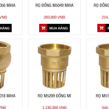
056 MIHA
RỌ ĐỒNG M5049 MIHA
RỌ ĐỒNG
 VNĐ
283.800 VNĐ
214
 HÀNG
MUA HÀNG
M
018 MIHA
RỌ M5209 ĐỒNG MI
RỌ M51
 VNĐ
1.130.300 VNĐ
544