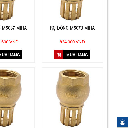
 M5087 MIHA
RỌ ĐỒNG M5070 MIHA
4.600 VNĐ
924.000 VNĐ
UA HÀNG
MUA HÀNG