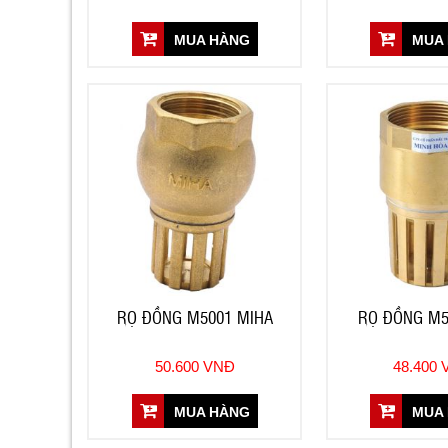
MUA HÀNG
MUA
RỌ ĐỒNG M5001 MIHA
RỌ ĐỒNG M5
50.600 VNĐ
48.400
MUA HÀNG
MUA