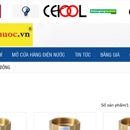
HÍ
MỞ CỬA HÀNG ĐIỆN NƯỚC
TIN TỨC
BẢNG GIÁ
 ĐỒNG
Số sản phẩm/1 