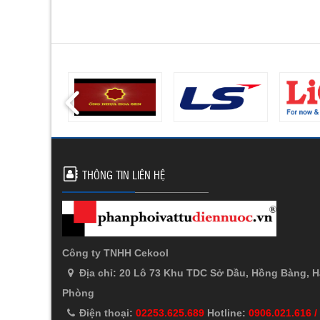
THÔNG TIN LIÊN HỆ
Công ty TNHH Cekool
Địa chỉ: 20 Lô 73 Khu TDC Sở Dầu, Hồng Bàng, H
Phòng
Điện thoại:
02253.625.689
Hotline:
0906.021.616 /