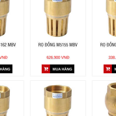
162 MBV
RỌ ĐỒNG M5155 MBV
RỌ ĐỒN
 VNĐ
626.900 VNĐ
338
 HÀNG
MUA HÀNG
M