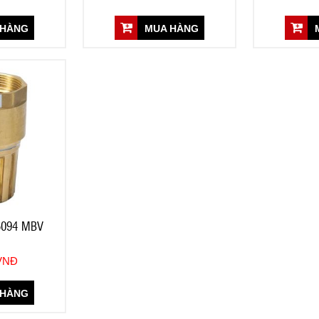
 HÀNG
MUA HÀNG
M
094 MBV
 VNĐ
 HÀNG