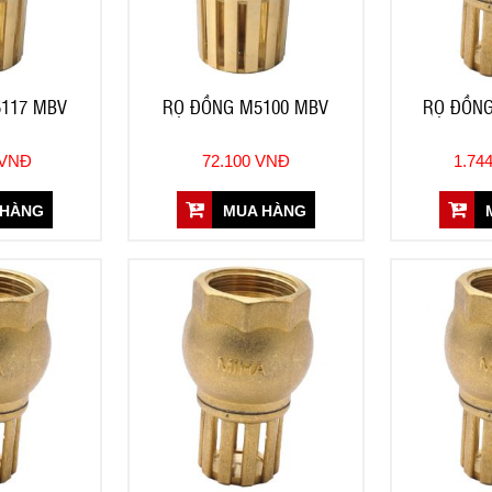
117 MBV
RỌ ĐỒNG M5100 MBV
RỌ ĐỒNG
 VNĐ
72.100 VNĐ
1.74
 HÀNG
MUA HÀNG
M