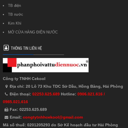
TB điện
TB nước
Kim Khí
MỞ CỬA HÀNG ĐIỆN NƯỚC
THÔNG TIN LIÊN HỆ
Công ty TNHH Cekool
Địa chỉ: 20 Lô 73 Khu TDC Sở Dầu, Hồng Bàng, Hải Phòng
Điện thoại:
02253.625.689
Hotline:
0906.021.616 /
0985.021.616
Fax: 02253.625.689
Email:
congtytnhhcekool@gmail.com
Mã số thuế: 0201205293 do Sở Kế hoạch đầu tư Hải Phòng