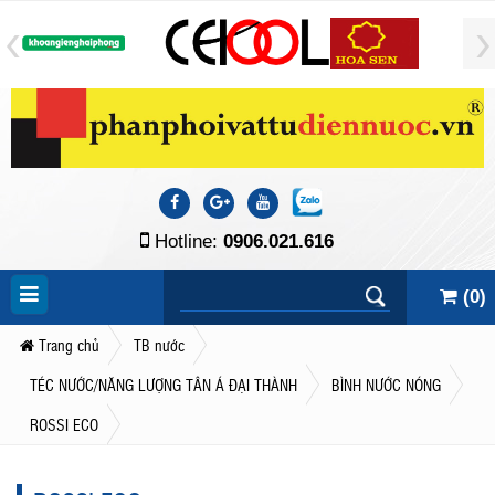
Hotline:
0906.021.616
(
0
)
Trang chủ
TB nước
TÉC NƯỚC/NĂNG LƯỢNG TÂN Á ĐẠI THÀNH
BÌNH NƯỚC NÓNG
ROSSI ECO