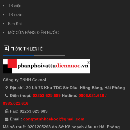
TB điện
TB nước
Kim Khí
MỞ CỬA HÀNG ĐIỆN NƯỚC
THÔNG TIN LIÊN HỆ
Công ty TNHH Cekool
Địa chỉ: 20 Lô 73 Khu TDC Sở Dầu, Hồng Bàng, Hải Phòng
Điện thoại:
02253.625.689
Hotline:
0906.021.616 /
0985.021.616
Fax: 02253.625.689
Email:
congtytnhhcekool@gmail.com
Mã số thuế: 0201205293 do Sở Kế hoạch đầu tư Hải Phòng