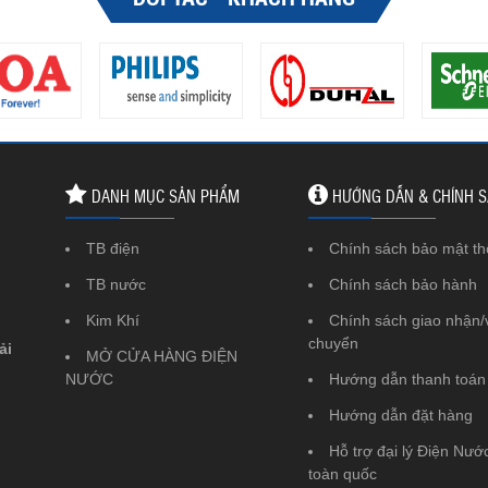
DANH MỤC SẢN PHẨM
HƯỚNG DẪN & CHÍNH 
TB điện
Chính sách bảo mật th
TB nước
Chính sách bảo hành
Kim Khí
Chính sách giao nhận/
chuyển
ải
MỞ CỬA HÀNG ĐIỆN
NƯỚC
Hướng dẫn thanh toán
Hướng dẫn đặt hàng
Hỗ trợ đại lý Điện Nước
toàn quốc