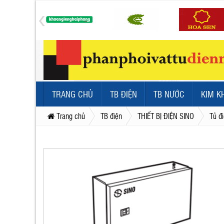
TRANG CHỦ
TB ĐIỆN
TB NƯỚC
KIM K
Trang chủ
TB điện
THIẾT BỊ ĐIỆN SINO
Tủ đ