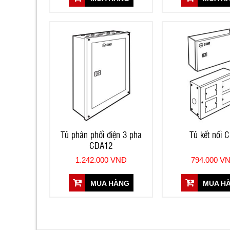
Tủ phân phối điện 3 pha
Tủ kết nối 
CDA12
1.242.000 VNĐ
794.000 V
MUA HÀNG
MUA H