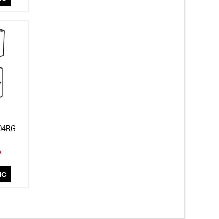
W04RG
Đ
NG