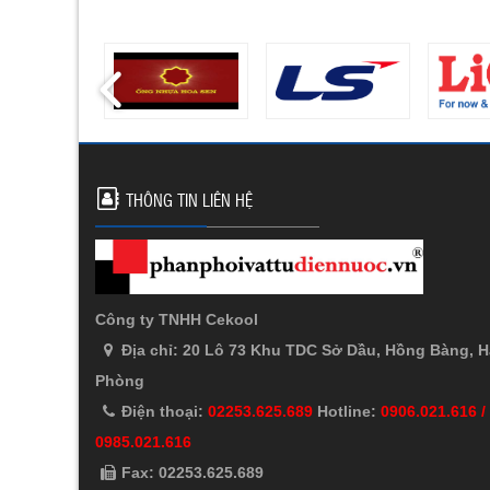
THÔNG TIN LIÊN HỆ
Công ty TNHH Cekool
Địa chỉ: 20 Lô 73 Khu TDC Sở Dầu, Hồng Bàng, H
Phòng
Điện thoại:
02253.625.689
Hotline:
0906.021.616 /
0985.021.616
Fax: 02253.625.689