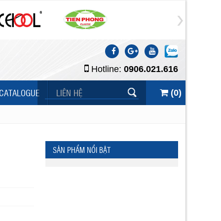
Hotline:
0906.021.616
CATALOGUE
LIÊN HỆ
(
0
)
SẢN PHẨM NỔI BẬT