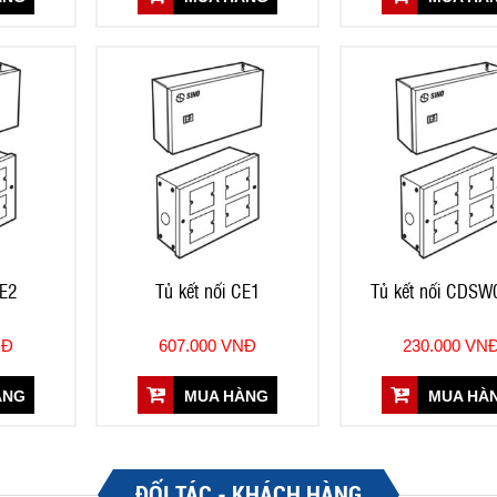
CE2
Tủ kết nối CE1
Tủ kết nối CDS
NĐ
607.000 VNĐ
230.000 VN
ÀNG
MUA HÀNG
MUA HÀ
ĐỐI TÁC - KHÁCH HÀNG