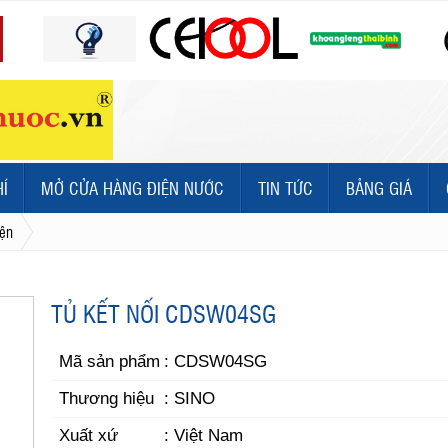
HÍ
MỞ CỬA HÀNG ĐIỆN NƯỚC
TIN TỨC
BẢNG GIÁ
iện
TỦ KẾT NỐI CDSW04SG
Mã sản phẩm
: CDSW04SG
Thương hiệu
: SINO
Xuất xứ
: Việt Nam