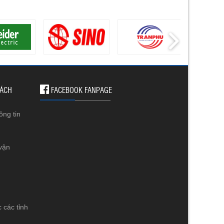
SÁCH
FACEBOOK FANPAGE
ông tin
vận
 các tỉnh