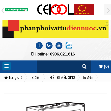
Hotline:
0906.021.616
(
0
)
Trang chủ
TB điện
THIẾT BỊ ĐIỆN SINO
Tủ điện