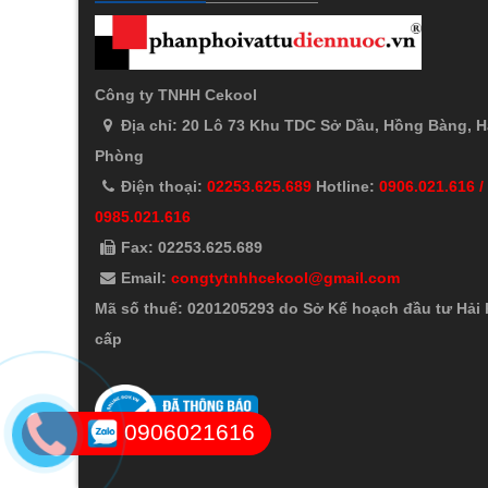
Công ty TNHH Cekool
Địa chỉ: 20 Lô 73 Khu TDC Sở Dầu, Hồng Bàng, H
Phòng
Điện thoại:
02253.625.689
Hotline:
0906.021.616 /
0985.021.616
Fax: 02253.625.689
Email:
congtytnhhcekool@gmail.com
Mã số thuế: 0201205293 do Sở Kế hoạch đầu tư Hải
cấp
0906021616