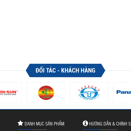
ĐỐI TÁC - KHÁCH HÀNG
DANH MỤC SẢN PHẨM
HƯỚNG DẪN & CHÍNH 