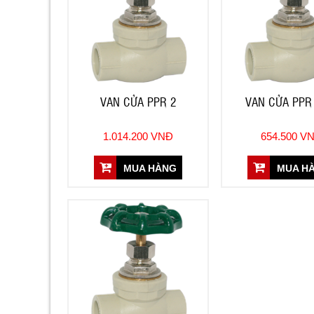
VAN CỬA PPR 2
VAN CỬA PPR 
1.014.200 VNĐ
654.500 V
MUA HÀNG
MUA H