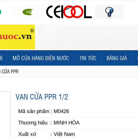
HÍ
MỞ CỬA HÀNG ĐIỆN NƯỚC
TIN TỨC
BẢNG GIÁ
 CỬA PPR
VAN CỬA PPR 1/2
Mã sản phẩm
: M0426
Thương hiệu
: MINH HÒA
Xuất xứ
: Việt Nam