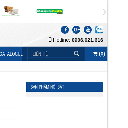
Hotline:
0906.021.616
CATALOGUE
LIÊN HỆ
(
0
)
SẢN PHẨM NỔI BẬT