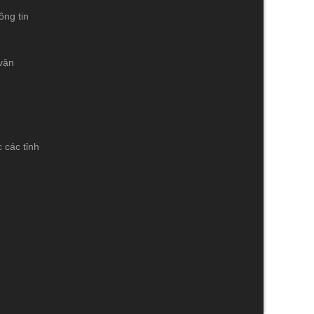
ông tin
vận
 các tỉnh