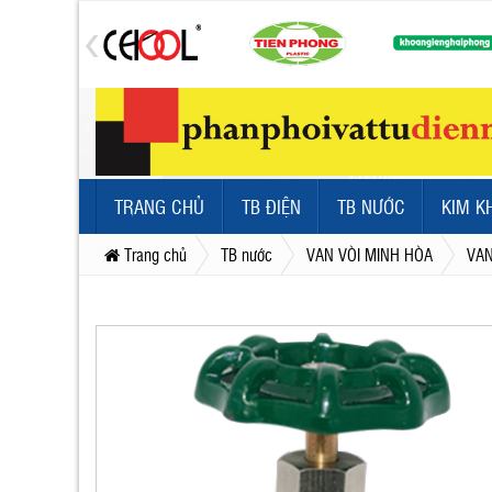
TRANG CHỦ
TB ĐIỆN
TB NƯỚC
KIM K
Trang chủ
TB nước
VAN VÒI MINH HÒA
VAN