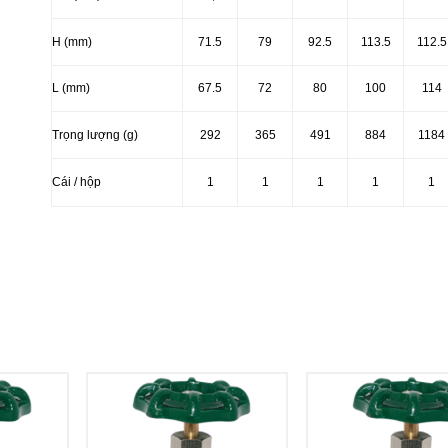
H (mm)
71.5
79
92.5
113.5
112.5
L (mm)
67.5
72
80
100
114
Trọng lượng (g)
292
365
491
884
1184
Cái / hộp
1
1
1
1
1