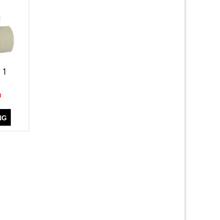
 1
Đ
NG