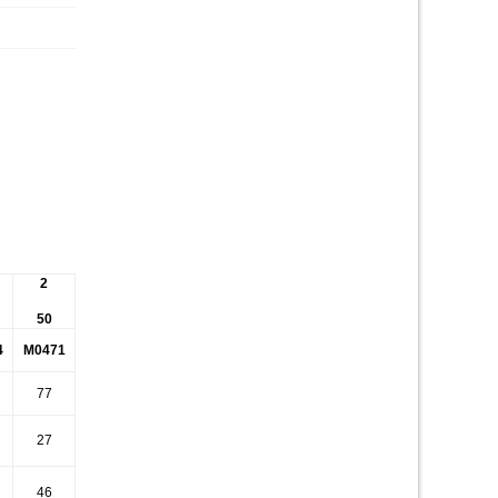
2
50
4
M0471
77
27
46