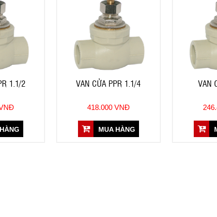
R 1.1/2
VAN CỬA PPR 1.1/4
VAN 
 VNĐ
418.000 VNĐ
246
 HÀNG
MUA HÀNG
M