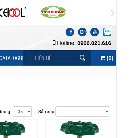
Hotline:
0906.021.616
CATALOGUE
LIÊN HỆ
(
0
)
trang:
- Sắp xếp