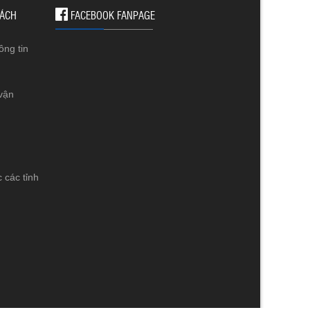
SÁCH
FACEBOOK FANPAGE
ông tin
vận
 các tỉnh