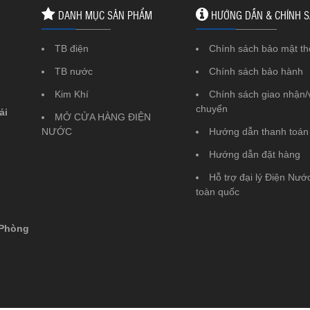
DANH MỤC SẢN PHẨM
HƯỚNG DẪN & CHÍNH 
TB điện
Chính sách bảo mật th
TB nước
Chính sách bảo hành
Kim Khí
Chính sách giao nhận/
chuyển
ải
MỞ CỬA HÀNG ĐIỆN
NƯỚC
Hướng dẫn thanh toán
Hướng dẫn đặt hàng
Hỗ trợ đại lý Điện Nước
toàn quốc
 Phòng