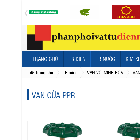
TRANG CHỦ
TB ĐIỆN
TB NƯỚC
KIM K
Trang chủ
TB nước
VAN VÒI MINH HÒA
VAN
VAN CỬA PPR