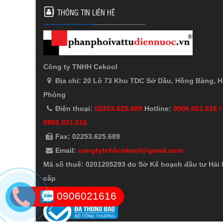
THÔNG TIN LIÊN HỆ
Công ty TNHH Cekool
Địa chỉ: 20 Lô 73 Khu TDC Sở Dầu, Hồng Bàng, H
Phòng
Điện thoại:
02253.625.689
Hotline:
0906.021.616 /
0985.021.616
Fax: 02253.625.689
Email:
congtytnhhcekool@gmail.com
Mã số thuế: 0201205293 do Sở Kế hoạch đầu tư Hải
cấp
0906021616