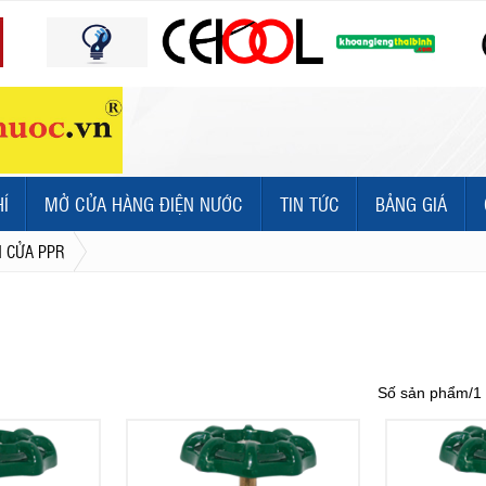
HÍ
MỞ CỬA HÀNG ĐIỆN NƯỚC
TIN TỨC
BẢNG GIÁ
 CỬA PPR
Số sản phẩm/1 