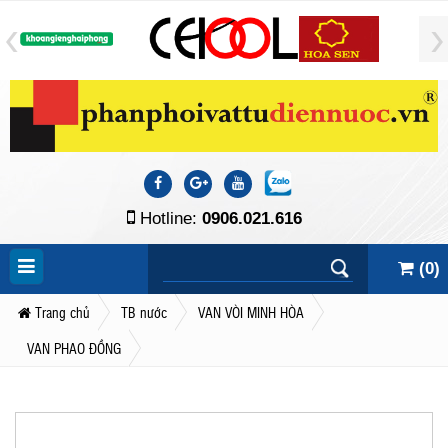
Hotline:
0906.021.616
(
0
)
Trang chủ
TB nước
VAN VÒI MINH HÒA
VAN PHAO ĐỒNG