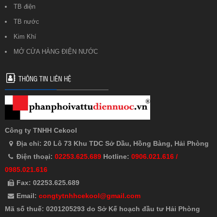
TB điện
TB nước
Kim Khí
MỞ CỬA HÀNG ĐIỆN NƯỚC
THÔNG TIN LIÊN HỆ
Công ty TNHH Cekool
Địa chỉ: 20 Lô 73 Khu TDC Sở Dầu, Hồng Bàng, Hải Phòng
Điện thoại:
02253.625.689
Hotline:
0906.021.616 /
0985.021.616
Fax: 02253.625.689
Email:
congtytnhhcekool@gmail.com
Mã số thuế: 0201205293 do Sở Kế hoạch đầu tư Hải Phòng