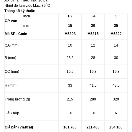
Áp lực làm việc Max. 10 bar
o
Nhiệt độ làm việc Max. 80
C
Thông số kỹ thuật:
inch
1/2
3/4
1
Cỡ van
mm
15
20
25
Mã SP - Code
M5308
M5315
M5322
ØA (mm)
10
12
14
B (mm)
23.5
28
30
Ø
C (mm)
15.5
19.8
19.8
H (mm)
33
41.5
43.5
Trọng lượng (g)
215
280
320
Cái / hộp
10
10
6
Giá bán (Vnđ/cái)
161.700
211.400
254.100