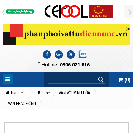
Hotline:
0906.021.616
(
0
)
Trang chủ
TB nước
VAN VÒI MINH HÒA
VAN PHAO ĐỒNG