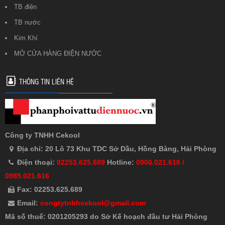
TB điện
TB nước
Kim Khí
MỞ CỬA HÀNG ĐIỆN NƯỚC
THÔNG TIN LIÊN HỆ
Công ty TNHH Cekool
Địa chỉ: 20 Lô 73 Khu TDC Sở Dầu, Hồng Bàng, Hải Phòng
Điện thoại:
02253.625.689
Hotline:
0906.021.616 /
0985.021.616
Fax: 02253.625.689
Email:
congtytnhhcekool@gmail.com
Mã số thuế: 0201205293 do Sở Kế hoạch đầu tư Hải Phòng