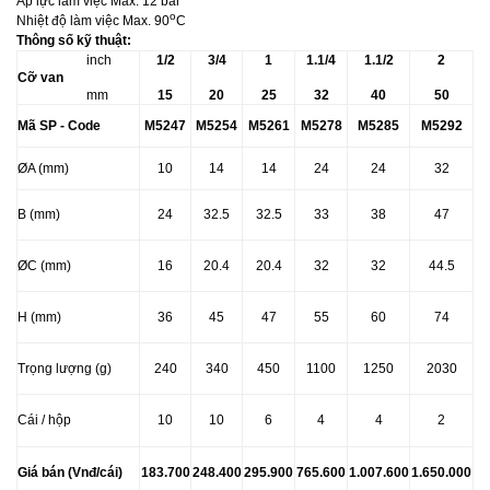
Áp lực làm việc Max. 12 bar
o
Nhiệt độ làm việc Max. 90
C
Thông số kỹ thuật:
inch
1/2
3/4
1
1.1/4
1.1/2
2
Cỡ van
mm
15
20
25
32
40
50
Mã SP - Code
M5247
M5254
M5261
M5278
M5285
M5292
ØA (mm)
10
14
14
24
24
32
B (mm)
24
32.5
32.5
33
38
47
Ø
C (mm)
16
20.4
20.4
32
32
44.5
H (mm)
36
45
47
55
60
74
Trọng lượng (g)
240
340
450
1100
1250
2030
Cái / hộp
10
10
6
4
4
2
Giá bán (Vnđ/cái)
183.700
248.400
295.900
765.600
1.007.600
1.650.000