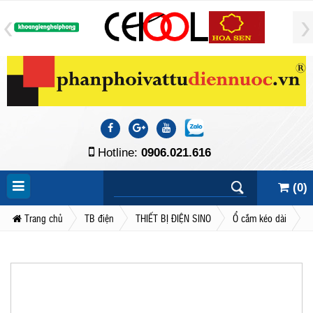
Hotline:
0906.021.616
(
0
)
Trang chủ
TB điện
THIẾT BỊ ĐIỆN SINO
Ổ cắm kéo dài