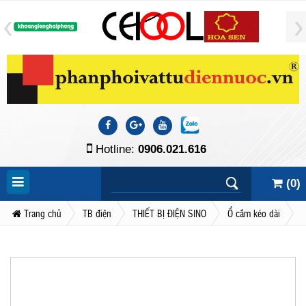
Hotline:
0906.021.616
(
0
)
Trang chủ
TB điện
THIẾT BỊ ĐIỆN SINO
Ổ cắm kéo dài