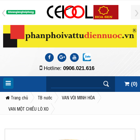
Hotline:
0906.021.616
(
0
)
Trang chủ
TB nước
VAN VÒI MINH HÒA
VAN MỘT CHIỀU LÒ XO