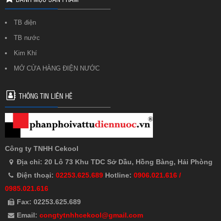
TB điện
TB nước
Kim Khí
MỞ CỬA HÀNG ĐIỆN NƯỚC
THÔNG TIN LIÊN HỆ
Công ty TNHH Cekool
Địa chỉ: 20 Lô 73 Khu TDC Sở Dầu, Hồng Bàng, Hải Phòng
Điện thoại:
02253.625.689
Hotline:
0906.021.616 /
0985.021.616
Fax: 02253.625.689
Email:
congtytnhhcekool@gmail.com