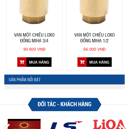
VAN MỘT CHIỀU LOXO
VAN MỘT CHIỀU LOXO
ĐỒNG MIHA 3/4
ĐỒNG MIHA 1/2
90.800 VNĐ
66.000 VNĐ
MUA HÀNG
MUA HÀNG
SẢN PHẨM NỔI BẬT
ĐỐI TÁC - KHÁCH HÀNG