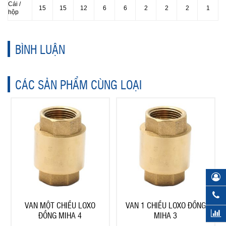
Cái /
15
15
12
6
6
2
2
2
1
hộp
BÌNH LUẬN
CÁC SẢN PHẨM CÙNG LOẠI
VAN MỘT CHIỀU LOXO
VAN 1 CHIỀU LOXO ĐỒNG
ĐỒNG MIHA 4
MIHA 3