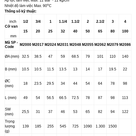
Áp lực làm việc Max. 12 Bar ~ 12 kg/cm
o
Nhiệt độ làm việc Max. 90
C
Thông số kỹ thuật:
inch
1/2
3/4
1
1.1/4
1.1/2
2
2.1/2
3
4
Cỡ van
15
20
25
32
40
50
65
80
100
mm
Mã SP -
M2000
M2017
M2024
M2031
M2048
M2055
M2062
M2079
M2086
Code
ØA (mm)
32.5
38.5
47
59
68.5
79
101
110
140
B (mm)
10.5
10.5
11.5
13.5
13
14
17
19.5
22
ØC
18
23.5
29.5
34
44
54
64
78
98
(mm)
L (mm)
49
54
56.5
66.5
72.5
78
87
98
113
SW
25,5
31
37
46
53
65
82
94
122
(mm)
Trọng
lượng
139
185
255
545
725
1090
1.300
1500
(g)