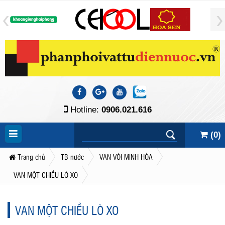
Hotline:
0906.021.616
(
0
)
Trang chủ
TB nước
VAN VÒI MINH HÒA
VAN MỘT CHIỀU LÒ XO
VAN MỘT CHIỀU LÒ XO