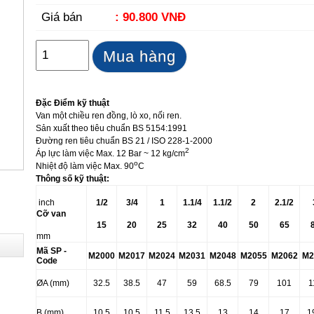
Giá bán
: 90.800 VNĐ
Mua hàng
Đặc Điểm kỹ thuật
Van một chiều ren đồng, lò xo, nối ren.
Sản xuất theo tiêu chuẩn BS 5154:1991
Đường ren tiêu chuẩn BS 21 / ISO 228-1-2000
2
Áp lực làm việc Max. 12 Bar ~ 12 kg/cm
o
Nhiệt độ làm việc Max. 90
C
Thông số kỹ thuật:
inch
1/2
3/4
1
1.1/4
1.1/2
2
2.1/2
Cỡ van
15
20
25
32
40
50
65
mm
Mã SP -
M2000
M2017
M2024
M2031
M2048
M2055
M2062
M2
Code
ØA (mm)
32.5
38.5
47
59
68.5
79
101
1
B (mm)
10.5
10.5
11.5
13.5
13
14
17
1