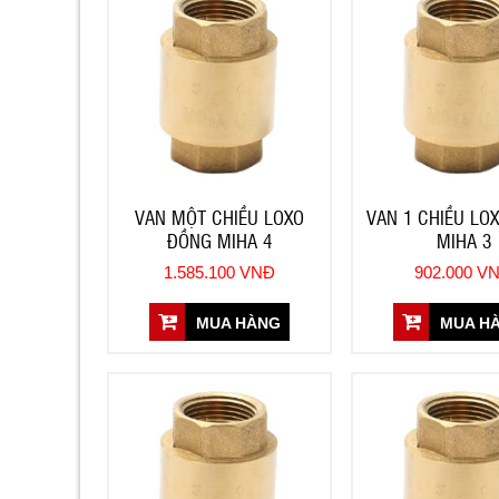
VAN MỘT CHIỀU LOXO
VAN 1 CHIỀU LO
ĐỒNG MIHA 4
MIHA 3
1.585.100 VNĐ
902.000 V
MUA HÀNG
MUA H