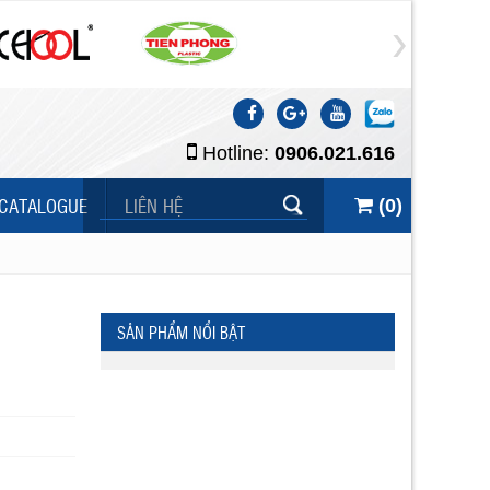
Hotline:
0906.021.616
CATALOGUE
LIÊN HỆ
(
0
)
SẢN PHẨM NỔI BẬT