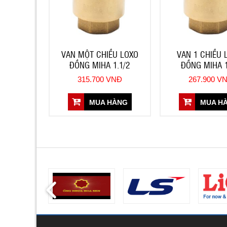
VAN MỘT CHIỀU LOXO
VAN 1 CHIỀU 
ĐỒNG MIHA 1.1/2
ĐỒNG MIHA 1
315.700 VNĐ
267.900 V
MUA HÀNG
MUA H