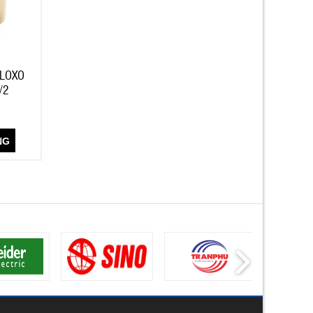
 LOXO
/2
NG