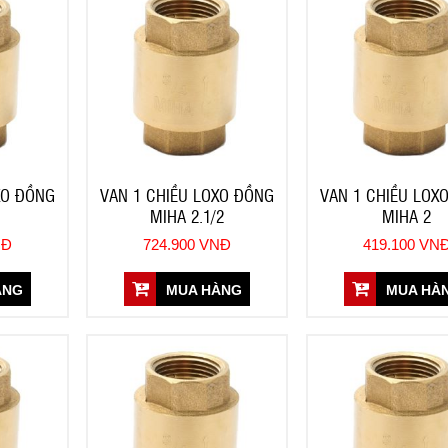
XO ĐỒNG
VAN 1 CHIỀU LOXO ĐỒNG
VAN 1 CHIỀU LOX
MIHA 2.1/2
MIHA 2
NĐ
724.900 VNĐ
419.100 VN
ÀNG
MUA HÀNG
MUA HÀ