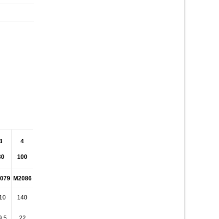
3
4
80
100
079
M2086
10
140
9.5
22