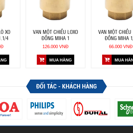
LÒ XO
VAN MỘT CHIỀU LOXO
VAN MỘT CHIỀU
.1/4
ĐỒNG MIHA 1
ĐỒNG MIHA 1
NĐ
126.000 VNĐ
66.000 VNĐ
ÀNG
MUA HÀNG
MUA HÀ
ĐỐI TÁC - KHÁCH HÀNG