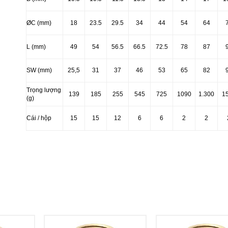
ØC (mm)
18
23.5
29.5
34
44
54
64
L (mm)
49
54
56.5
66.5
72.5
78
87
SW (mm)
25,5
31
37
46
53
65
82
Trọng lượng
139
185
255
545
725
1090
1.300
1
(g)
Cái / hộp
15
15
12
6
6
2
2