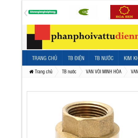
TRANG CHỦ
TB ĐIỆN
TB NƯỚC
KIM K
Trang chủ
TB nước
VAN VÒI MINH HÒA
VAN