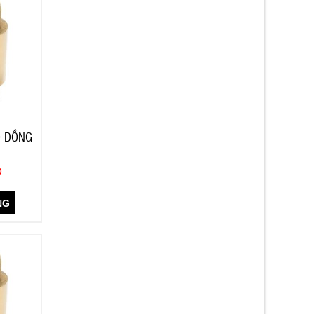
O ĐỒNG
Đ
NG