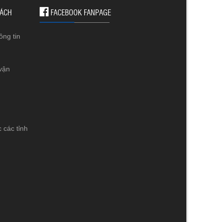
SÁCH
FACEBOOK FANPAGE
ông tin
vận
 các tỉnh