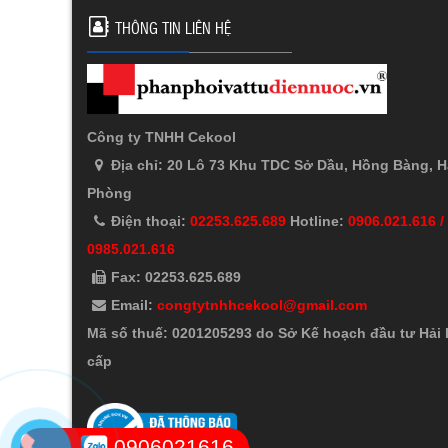
THÔNG TIN LIÊN HỆ
Công ty TNHH Cekool
Địa chỉ: 20 Lô 73 Khu TDC Sở Dầu, Hồng Bàng, H
Phòng
Điện thoại:
02253.625.689
Hotline:
0906.021.616 /
0985.021.616
Fax: 02253.625.689
Email:
congtytnhhcekool@gmail.com
Mã số thuế: 0201205293 do Sở Kế hoạch đầu tư Hải
cấp
0906021616