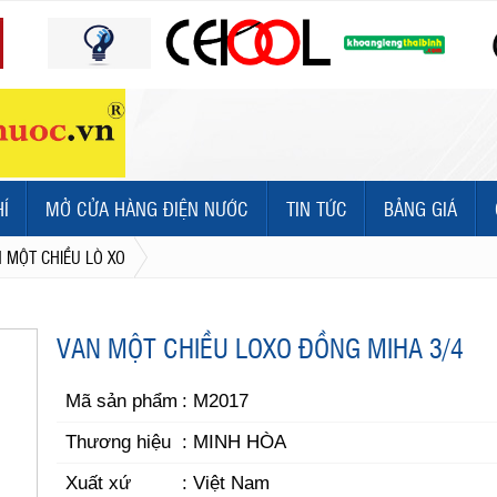
HÍ
MỞ CỬA HÀNG ĐIỆN NƯỚC
TIN TỨC
BẢNG GIÁ
 MỘT CHIỀU LÒ XO
VAN MỘT CHIỀU LOXO ĐỒNG MIHA 3/4
Mã sản phẩm
: M2017
Thương hiệu
: MINH HÒA
Xuất xứ
: Việt Nam