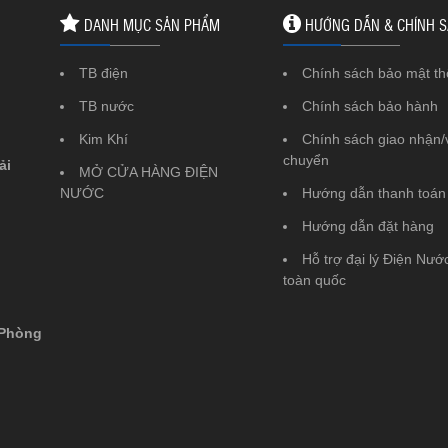
DANH MỤC SẢN PHẨM
HƯỚNG DẪN & CHÍNH 
TB điện
Chính sách bảo mật th
TB nước
Chính sách bảo hành
Kim Khí
Chính sách giao nhận/
chuyển
ải
MỞ CỬA HÀNG ĐIỆN
NƯỚC
Hướng dẫn thanh toán
Hướng dẫn đặt hàng
Hỗ trợ đại lý Điện Nước
toàn quốc
 Phòng