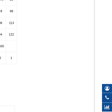
78
98
98
113
94
122
500
2
1